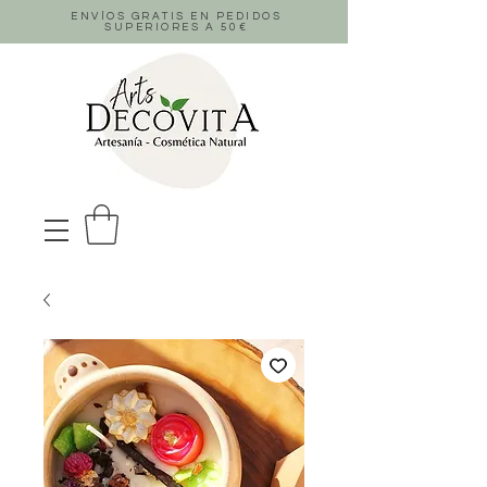
ENVÍOS GRATIS EN PEDIDOS
SUPERIORES A 50
€