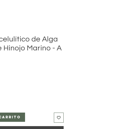
elulítico de Alga
e Hinojo Marino - A
carrito