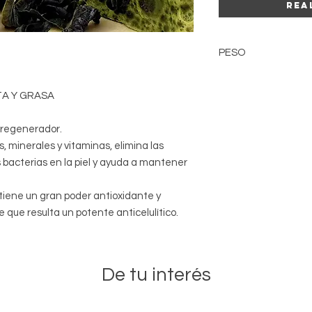
Rea
PESO
El peso puede variar
realizado.
TA Y GRASA
 regenerador.
 minerales y vitaminas, elimina las
 bacterias en la piel y ayuda a mantener
 tiene un gran poder antioxidante y
 que resulta un potente anticelulítico.
De tu interés