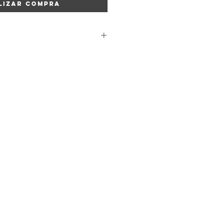
lizar compra
 ligeramente en función del corte