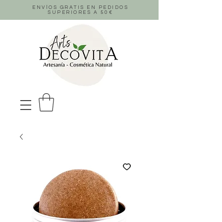
ENVÍOS GRATIS EN PEDIDOS
SUPERIORES A 50
€