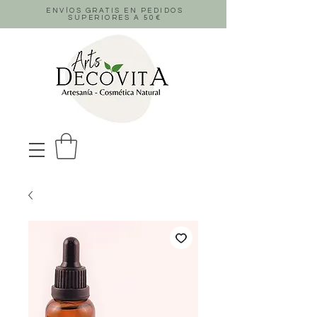
ENVÍOS GRATIS EN PEDIDOS
SUPERIORES A 50
€