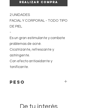
Realizar compra
2 UNIDADES
FACIAL Y CORPORAL - TODO TIPO
DE PIEL
-
Es un gran estimulante y combate
problemas de acné.
Cicatrizante, refrescante y
astringente.
Con efecto antioxidante y
tonificante.
PESO
El peso puede variar ligeramente.
Cada pieza es única.
De tu interés