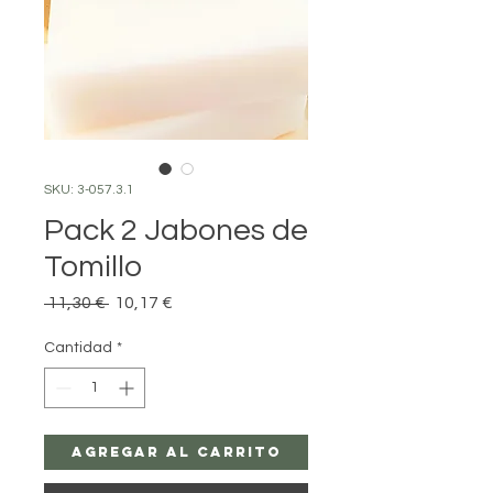
SKU: 3-057.3.1
Pack 2 Jabones de
Tomillo
Precio
Precio
 11,30 € 
10,17 €
de
oferta
Cantidad
*
Agregar al carrito