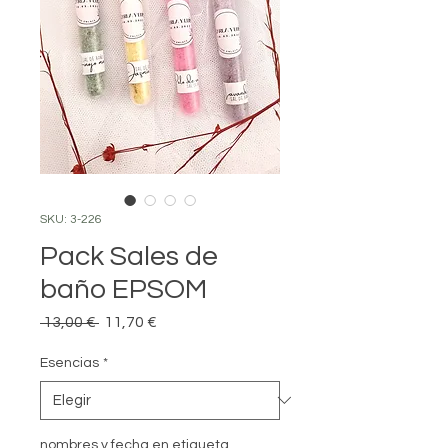
SKU: 3-226
Pack Sales de
baño EPSOM
Precio
Precio
 13,00 € 
11,70 €
de
oferta
Esencias
*
nombres y fecha en etiqueta