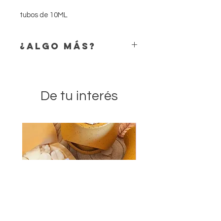
tubos de 10ML
¿ALGO MÁS?
¿Alguna información extra que
deberíamos saber? Mándanos un
WhatsApp 656.686.681
De tu interés