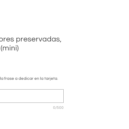
lores preservadas,
(mini)
a frase a dedicar en la tarjeta.
0/500