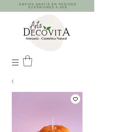
ENVÍOS GRATIS EN PEDIDOS
SUPERIORES A 50
€