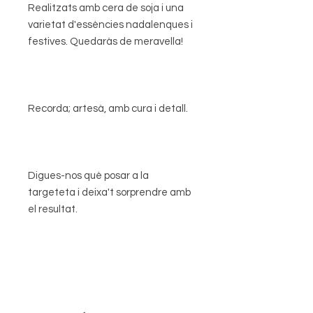
Realitzats amb cera de soja i una
varietat d'essències nadalenques i
festives. Quedaràs de meravella!
Recorda; artesà, amb cura i detall.
Digues-nos què posar a la
targeteta i deixa't sorprendre amb
el resultat.