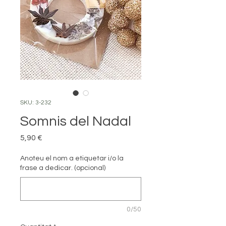
SKU: 3-232
Somnis del Nadal
Price
5,90 €
Anoteu el nom a etiquetar i/o la
frase a dedicar. (opcional)
0/50