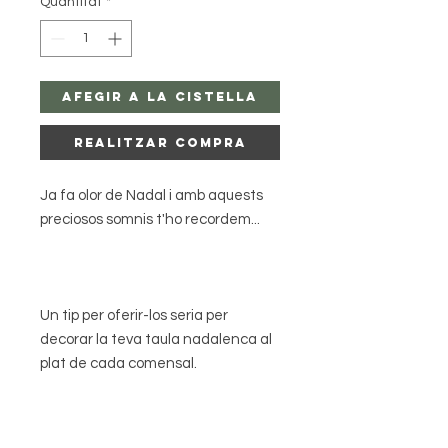
Quantitat
*
Afegir a la Cistella
Realitzar Compra
Ja fa olor de Nadal i amb aquests
preciosos somnis t'ho recordem...
Un tip per oferir-los seria per
decorar la teva taula nadalenca al
plat de cada comensal.