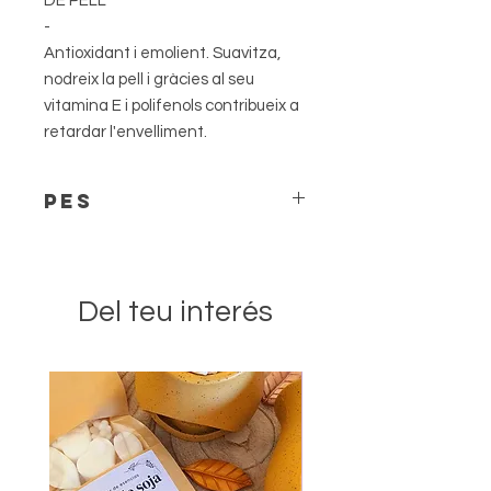
DE PELL
-
Antioxidant i emolient. Suavitza,
nodreix la pell i gràcies al seu
vitamina E i polifenols contribueix a
retardar l'envelliment.
PES
El pes pot variar lleugerament en
funció de el tall realitzat.
Del teu interés