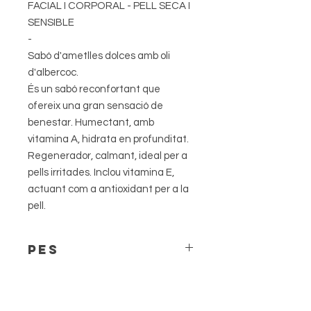
FACIAL I CORPORAL - PELL SECA I
SENSIBLE
-
Sabó d'ametlles dolces amb oli
d'albercoc.
És un sabó reconfortant que
ofereix una gran sensació de
benestar. Humectant, amb
vitamina A, hidrata en profunditat.
Regenerador, calmant, ideal per a
pells irritades. Inclou vitamina E,
actuant com a antioxidant per a la
pell.
PES
El pes pot variar lleugerament en
funció del tall realitzat.