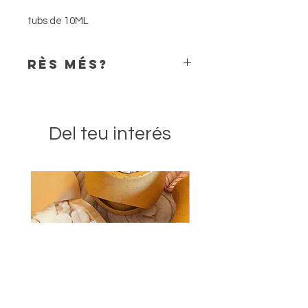
tubs de 10ML
RÈS MÉS?
Alguna informació extra que
hauríem de saber? WhatsApp al
656.686.681
Del teu interés