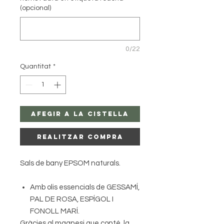
(opcional)
0/22
Quantitat
*
Afegir a la Cistella
Realitzar Compra
Sals de bany EPSOM naturals.
Amb olis essencials de GESSAMÍ,
PAL DE ROSA, ESPÍGOL I
FONOLL MARÍ.
Gràcies al magnesi que conté, la