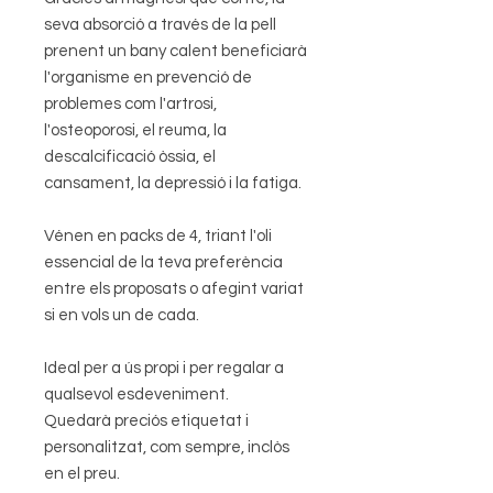
seva absorció a través de la pell
prenent un bany calent beneficiarà
l'organisme en prevenció de
problemes com l'artrosi,
l'osteoporosi, el reuma, la
descalcificació òssia, el
cansament, la depressió i la fatiga.
Vénen en packs de 4, triant l'oli
essencial de la teva preferència
entre els proposats o afegint variat
si en vols un de cada.
Ideal per a ús propi i per regalar a
qualsevol esdeveniment.
Quedarà preciós etiquetat i
personalitzat, com sempre, inclòs
en el preu.