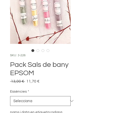
SKU: 3-226
Pack Sals de bany
EPSOM
Preu
Preu
 13,00 € 
11,70 €
normal
d'oferta
Essències
*
noms i data en etiqueta rodona