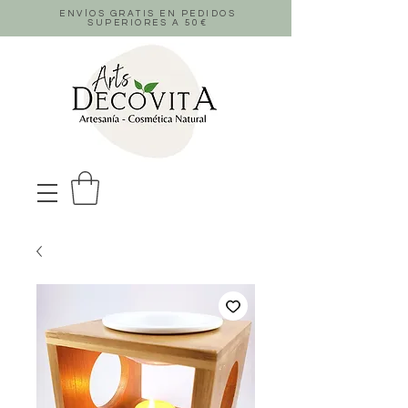
ENVÍOS GRATIS EN PEDIDOS
SUPERIORES A 50
€