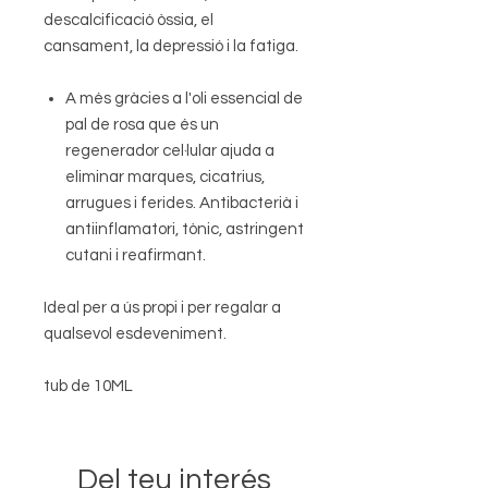
descalcificació òssia, el
cansament, la depressió i la fatiga.
A més gràcies a l'oli essencial de
pal de rosa que és un
regenerador cel·lular ajuda a
eliminar marques, cicatrius,
arrugues i ferides. Antibacterià i
antiinflamatori, tònic, astringent
cutani i reafirmant.
Ideal per a ús propi i per regalar a
qualsevol esdeveniment.
tub de 10ML
Del teu interés