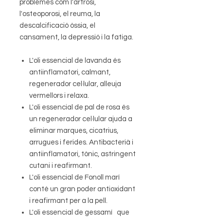
problemes com l'artrosi,
l'osteoporosi, el reuma, la
descalcificació òssia, el
cansament, la depressió i la fatiga.
L'oli essencial de lavanda és
antiinflamatori, calmant,
regenerador cel·lular, alleuja
vermellors i relaxa.
L'oli essencial de pal de rosa és
un regenerador cel·lular ajuda a
eliminar marques, cicatrius,
arrugues i ferides. Antibacterià i
antiinflamatori, tònic, astringent
cutani i reafirmant.
L'oli essencial de Fonoll marí
conté un gran poder antioxidant
i reafirmant per a la pell.
L'oli essencial de gessamí
que