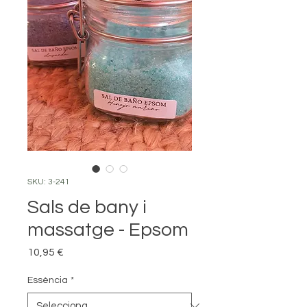
SKU: 3-241
Sals de bany i
massatge - Epsom
Price
10,95 €
Essència
*