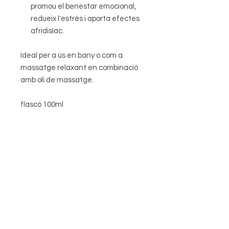
promou el benestar emocional,
redueix l'estrès i aporta efectes
afridisíac.
Ideal per a ús en bany o com a
massatge relaxant en combinació
amb oli de massatge.
flascó 100ml