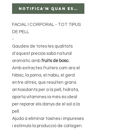
Notifica'm quan estigui disponible
FACIAL I CORPORAL - TOT TIPUS
DE PELL
-
Gaudeix de totes les qualitats
d'aquest preciós sabó natural
aromàtic amb
fruits de bosc.
Amb extractes fruiters com ara el
hibisc, la poma, el nabiu, el gerd
entre altres, que resulten grans
antioxidants per a la pell, hidrata,
aporta vitamines ia més és ideal
per reparar els danys de el sol a la
pell.
Ajuda a eliminar toxines i impureses
i estimula la producció de col·lagen.