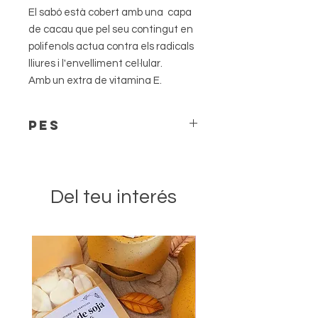
El sabó està cobert amb una capa
de cacau que pel seu contingut en
polifenols actua contra els radicals
lliures i l'envelliment cel·lular.
Amb un extra de vitamina E.
PES
El pes pot variar lleugerament. Cada
peça és única.
Del teu interés