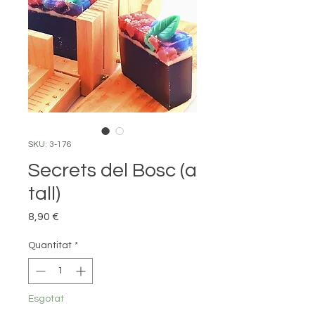
SKU: 3-176
Secrets del Bosc (a
tall)
Price
8,90 €
Quantitat
*
Esgotat