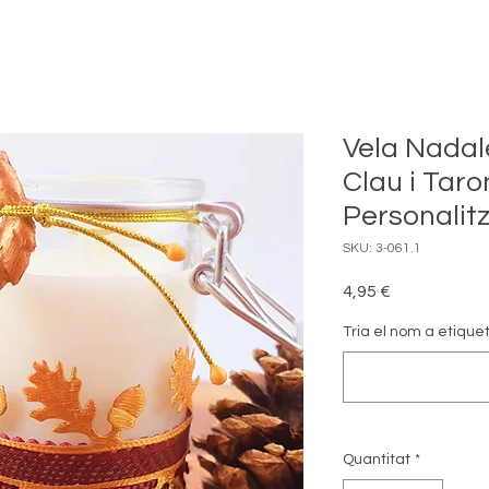
Vela Nadal
Clau i Taro
Personalit
SKU: 3-061.1
Price
4,95 €
Tria el nom a etiqueta
Quantitat
*