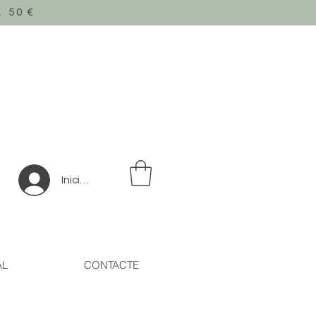
 50
€
Inicia la sessió
AL
CONTACTE