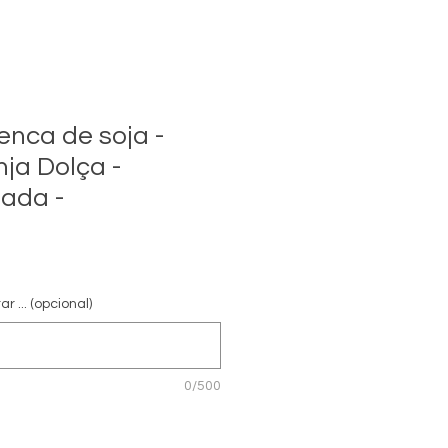
enca de soja -
nja Dolça -
zada -
r ... (opcional)
0/500