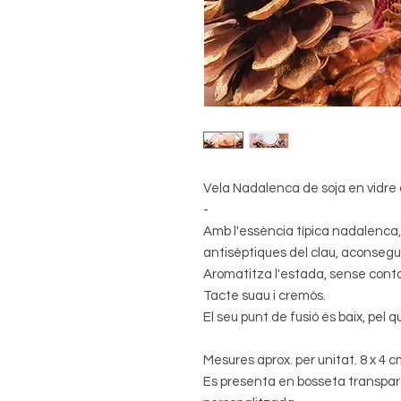
Vela Nadalenca de soja en vidre a
-
Amb l'essència típica nadalenca, 
antisèptiques del clau, aconsegui
Aromatitza l'estada, sense conta
Tacte suau i cremós.
El seu punt de fusió és baix, pel q
Mesures aprox. per unitat. 8 x 4 
Es presenta en bosseta transpar