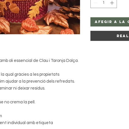
Afegir a la 
Rea
mb oli essencial de Clau i Taronja Dolça.
la qual gràcies a les propietats
m ajudar a la prevenció dels refredats.
minar ni deixar residus.
ue no crema la pell.
cm
ent individual amb etiqueta