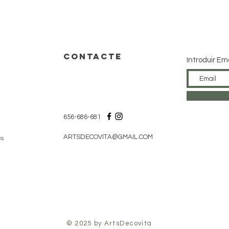
CONTACTE
Introduir Em
656-686-681
ARTSDECOVITA@GMAIL.COM
es
© 2025 by ArtsDecovita