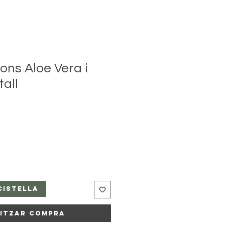
ons Aloe Vera i
tall
eu
oferta
Cistella
litzar Compra