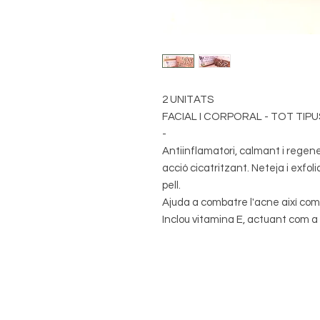
2 UNITATS
FACIAL I CORPORAL - TOT TIPU
-
Antiinflamatori, calmant i regener
acció cicatritzant. Neteja i exfol
pell.
Ajuda a combatre l'acne així com 
Inclou vitamina E, actuant com a a