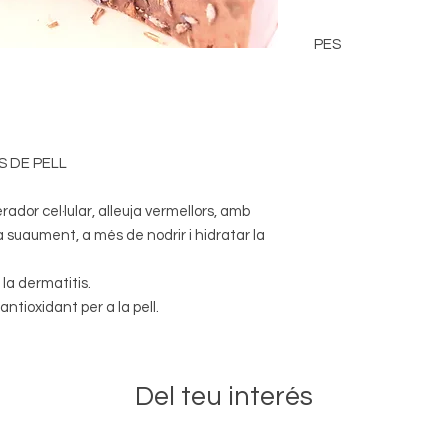
PES
El pes pot variar lle
realitzat.
S DE PELL
ador cel·lular, alleuja vermellors, amb
ia suaument, a més de nodrir i hidratar la
la dermatitis.
ntioxidant per a la pell.
Del teu interés