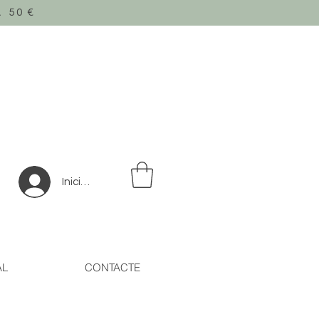
 50
€
Inicia la sessió
AL
CONTACTE