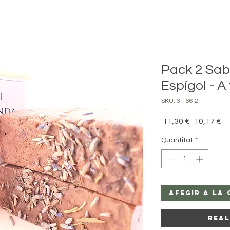
Pack 2 Sab
Espígol - A 
SKU: 3-166.2
Preu
Pr
 11,30 € 
10,17 €
normal
d'
Quantitat
*
Afegir a la 
Rea